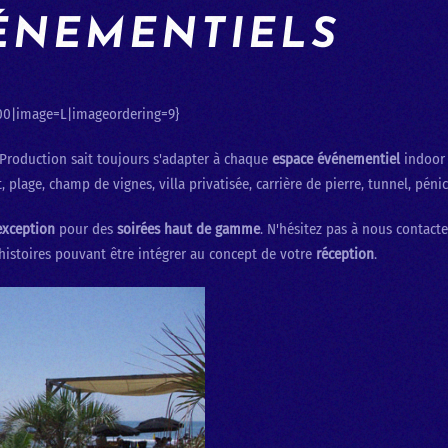
ÉNEMENTIELS
00|image=L|imageordering=9}
 Production sait toujours s'adapter à chaque
espace événementiel
indoor 
 plage, champ de vignes, villa privatisée, carrière de pierre, tunnel, pénic
exception
pour des
soirées haut de gamme
. N'hésitez pas à nous contact
histoires pouvant être intégrer au concept de votre
réception
.